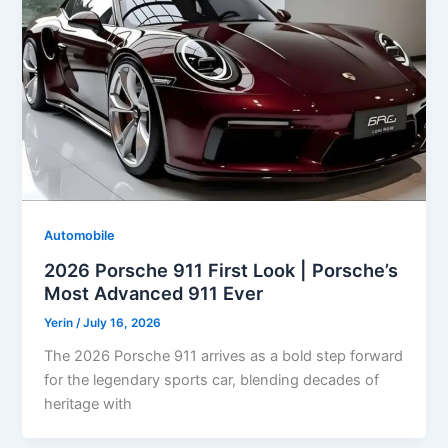
Automobile
2026 Porsche 911 First Look | Porsche’s
Most Advanced 911 Ever
Yerin
/
July 16, 2026
The 2026 Porsche 911 arrives as a bold step forward
for the legendary sports car, blending decades of
heritage with