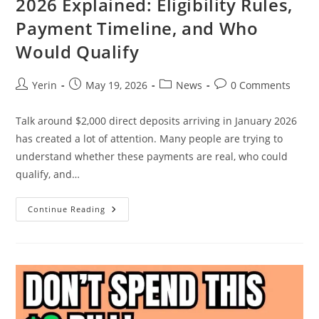
2026 Explained: Eligibility Rules,
Payment Timeline, and Who
Would Qualify
Post
Post
Post
Post
Yerin
May 19, 2026
News
0 Comments
author:
published:
category:
comments:
Talk around $2,000 direct deposits arriving in January 2026
has created a lot of attention. Many people are trying to
understand whether these payments are real, who could
qualify, and…
$2,000
Continue Reading
Direct
Deposits
In
January
2026
Explained:
Eligibility
Rules,
Payment
Timeline,
And