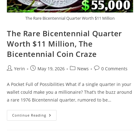
The Rare Bicentennial Quarter Worth $11 Million
The Rare Bicentennial Quarter
Worth $11 Million, The
Bicentennial Coin Craze
Post
Post
Post
Post
Yerin
May 19, 2026
News
0 Comments
author:
published:
category:
comments:
A Pocket Full of Possibilities What if a single quarter in your
wallet could make you a millionaire? That’s the buzz around
a rare 1976 Bicentennial quarter, rumored to be…
The
Continue Reading
Rare
Bicentennial
Quarter
Worth
$11