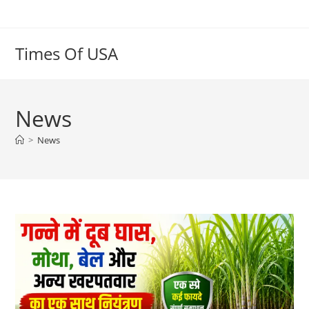
Skip
to
content
Times Of USA
News
>
News