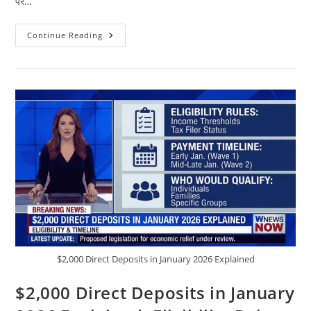
पर…
गन्ना
Continue Reading
खेती
में
बदलाव
का
समय
आ
गया
है
|
अपनाएँ
वैज्ञानिक
तरीका
और
पाएँ
ज्यादा
उपज,
बेहतर
गुणवत्ता
$2,000 Direct Deposits in January 2026 Explained
$2,000 Direct Deposits in January