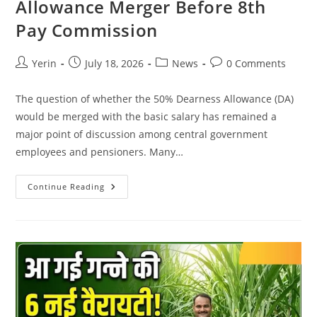
Allowance Merger Before 8th
Pay Commission
Post
Post
Post
Post
Yerin
July 18, 2026
News
0 Comments
author:
published:
category:
comments:
The question of whether the 50% Dearness Allowance (DA)
would be merged with the basic salary has remained a
major point of discussion among central government
employees and pensioners. Many…
DA
Continue Reading
Merger
Update:
Government
Confirms
No
50%
Dearness
Allowance
Merger
Before
8th
Pay
Commission