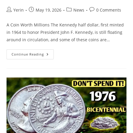
Post
Post
Post
Post
Yerin
May 19, 2026
News
0 Comments
author:
published:
category:
comments:
A Coin Worth Millions The Kennedy half dollar, first minted
in 1964 to honor President John F. Kennedy, is still floating
around in circulation, and some of these coins are…
The
Continue Reading
Kennedy
Half
Dollar
Valued
At
$5.9
Million,
Still
In
Circulation