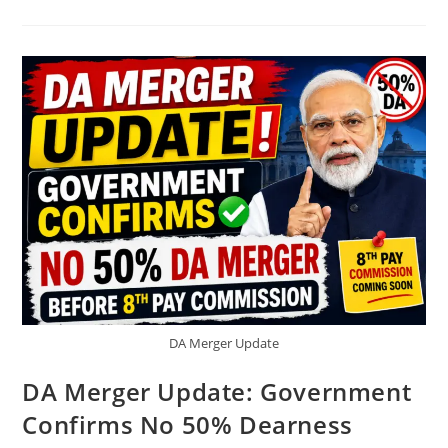
दूब
घास,
मोथा,
बेल
और
अन्य
खरपतवार
का
एक
साथ
नियंत्रण
कैसे
करें?
DA Merger Update
DA Merger Update: Government
Confirms No 50% Dearness