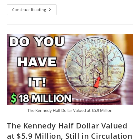
Your
Continue Reading
Gas
Station
Change
Might
Be
A
Rare
$2
Bill
Worth
$2.349
Million
The Kennedy Half Dollar Valued at $5.9 Million
The Kennedy Half Dollar Valued
at $5.9 Million, Still in Circulation