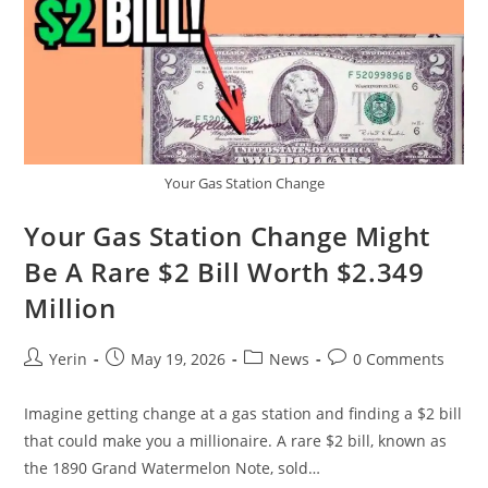
Who
Would
Qualify
Your Gas Station Change
Your Gas Station Change Might
Be A Rare $2 Bill Worth $2.349
Million
Post
Post
Post
Post
Yerin
May 19, 2026
News
0 Comments
author:
published:
category:
comments:
Imagine getting change at a gas station and finding a $2 bill
that could make you a millionaire. A rare $2 bill, known as
the 1890 Grand Watermelon Note, sold…