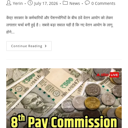
Post
Post
Post
Post
Yerin
July 17, 2026
News
0 Comments
author:
published:
category:
comments:
केंद्र सरकार के कर्मचारियों और पेंशनभोगियों के बीच 8वें वेतन आयोग को लेकर
लगातार चर्चा बनी हुई है। सबसे बड़ा सवाल यही है कि नए वेतन आयोग के लागू
होने…
बेसिक
Continue Reading
सैलरी,
HRA…
8वें
वेतन
आयोग
में
बढ़ोतरी
कितनी
होगी?
देखे
पूरी
जानकारी