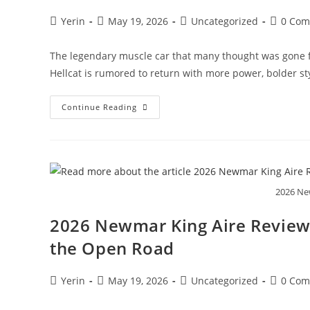
रुपए
का
Post
Post
Post
Post
Yerin
May 19, 2026
Uncategorized
0 Com
अनुदान,
author:
published:
category:
comment
अब
गन्ना
किसानों
The legendary muscle car that many thought was gone f
की
Hellcat is rumored to return with more power, bolder st
बल्ले-
बल्ले
2026
Continue Reading
Dodge
Challenger
SRT
Hellcat
Is
BACK?!
1,000+
HP
2026 Ne
Beast
That
Shocks
2026 Newmar King Aire Review
Everyone!
the Open Road
Post
Post
Post
Post
Yerin
May 19, 2026
Uncategorized
0 Com
author:
published:
category:
comment