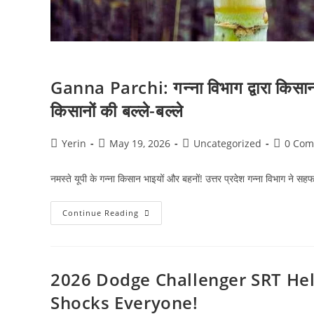
Ganna Parchi: गन्ना विभाग द्वारा किसान
किसानों की बल्ले-बल्ले
Post
Post
Post
Post
Yerin
May 19, 2026
Uncategorized
0 Com
author:
published:
category:
comment
नमस्ते यूपी के गन्ना किसान भाइयों और बहनों! उत्तर प्रदेश गन्ना विभाग ने स
Ganna
Continue Reading
Parchi:
गन्ना
विभाग
द्वारा
किसानों
को
2026 Dodge Challenger SRT Hell
दिया
जा
Shocks Everyone!
रहा
9,000