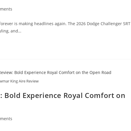
ments
s:
orever is making headlines again. The 2026 Dodge Challenger SRT
yling, and…
wmar King Aire Review
: Bold Experience Royal Comfort on
ments
s: