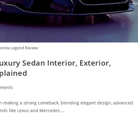
onda Legend Review
ury Sedan Interior, Exterior,
xplained
ments
s:
n making a strong comeback, blending elegant design, advanced
rands like Lexus and Mercedes.…