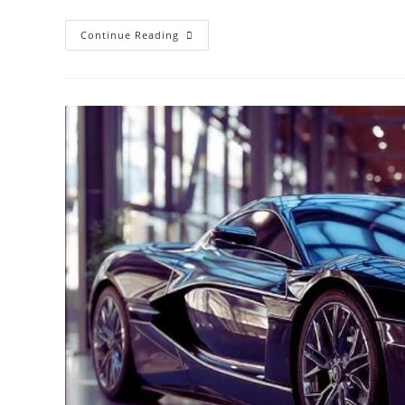
Sugarcane
Continue Reading
2026
में
गन्ने
की
6
नई
शानदार
किस्में,
किसान
को
करेंगी
मालामाल।