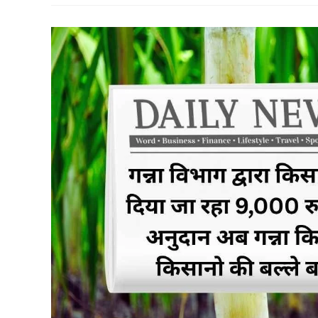
Review
|
Luxury
Sedan
Interior,
Exterior,
Performance,
Safety
&
Price
Explained