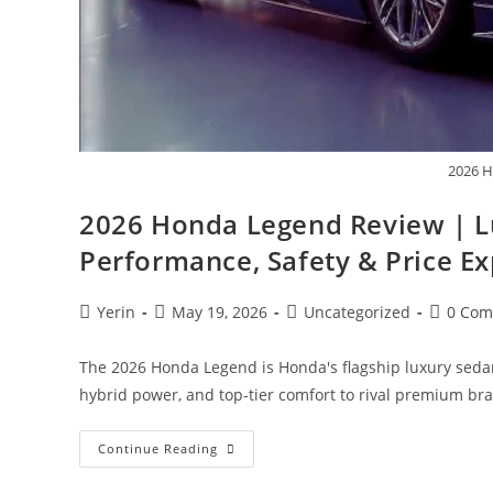
2026 H
2026 Honda Legend Review | Lux
Performance, Safety & Price E
Post
Post
Post
Post
Yerin
May 19, 2026
Uncategorized
0 Com
author:
published:
category:
comment
The 2026 Honda Legend is Honda's flagship luxury seda
hybrid power, and top-tier comfort to rival premium b
2026
Continue Reading
Honda
Legend